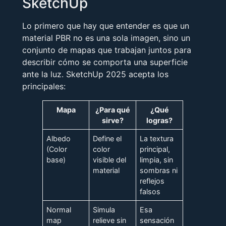
SketchUp
Lo primero que hay que entender es que un
material PBR no es una sola imagen, sino un
conjunto de mapas que trabajan juntos para
describir cómo se comporta una superficie
ante la luz. SketchUp 2025 acepta los
principales:
Mapa
¿Para qué
¿Qué
sirve?
logras?
Albedo
Define el
La textura
(Color
color
principal,
base)
visible del
limpia, sin
material
sombras ni
reflejos
falsos
Normal
Simula
Esa
map
relieve sin
sensación