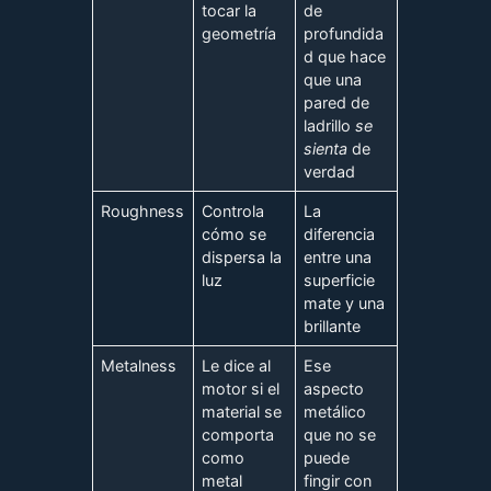
tocar la
de
geometría
profundida
d que hace
que una
pared de
ladrillo
se
sienta
de
verdad
Roughness
Controla
La
cómo se
diferencia
dispersa la
entre una
luz
superficie
mate y una
brillante
Metalness
Le dice al
Ese
motor si el
aspecto
material se
metálico
comporta
que no se
como
puede
metal
fingir con